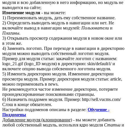
модуля и всю добавленную в него информацию, но модуль не
выводится на сайте;
Изменение модуля
- вы можете:
1) Переименовать модуль, дать ему собственное название.
2) Определить выводить модуль в навигации или нет. Не
включайте вывод в навигации модулей:
Пользователи
и
Плагины
.
3) Открывать просмотр содержания модуля в новом окне или
в этом же.
4) Заменять логотип. При переходе в навигации в директорию
модуля можно выводить собственный логотип модуля.
Пример для модуля статьи: закачайте логотип с названием:
logo_21.gif (logo_ID модуля) в директорию: skin/default/i/ и
включите опцию вывода собсвенного логотипа модуля.
5) Изменить директорию модуля. Изменение директории
просмотра модуля. Пример: директория модуля статьи: article,
можно перименовать в news.
Не рекомендуется частое изменение директории, потеряете
проиндексированные поисковиками страницы.
6) Назначить поддомен модуля. Пример: http://sell.vucms.com/
Cлэш в конце обязателен.
Настройки поддоменов описаны в разделе:
Обучение -
Поддомены
Добавление модуля (клонирование)
- вы можете добавить
любой собственный модуль, используя ядро модуля
Статьи
и