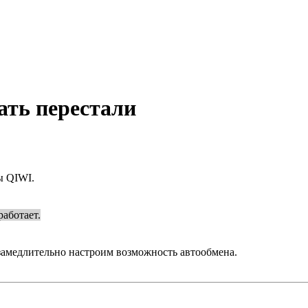
ть перестали
ы QIWI.
работает.
замедлительно настроим возможность автообмена.