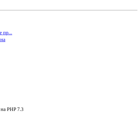
 пр...
ина
на PHP 7.3