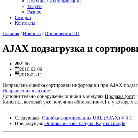
Покупка / Использование
Услуги
Разное
Скидки
Контакты
Главная
/
Новости
/
Обновления ПО
AJAX подзагрузка и сортиров
2266
2016-02-09
2016-02-11
Исправлена ошибка сортировки информации при AJAX подзагр
Исправления в архиве...
Дополнительно обнаружены ошибки в модулях
Продажа (опт)
Клиенты, который уже получили обновление 4.1 и у которых ес
Следующая:
Ошибка формирования URL (AJAX) V 4.1
Предыдущая:
Ошибка вызова балуна. Карты Google