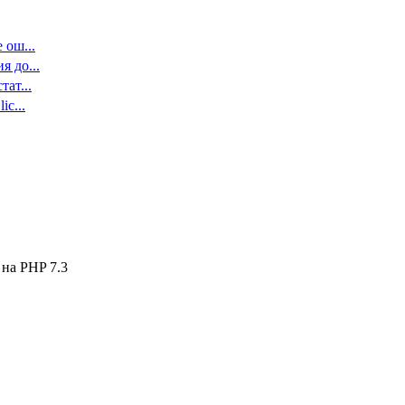
 ош...
 до...
ат...
c...
на PHP 7.3