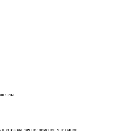
ключена.
s протокола для поддоменов магазинов