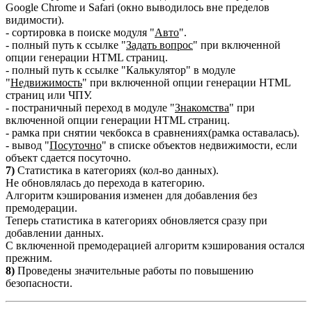
Google Chrome и Safari (окно выводилось вне пределов
видимости).
- сортировка в поиске модуля "
Авто
".
- полный путь к ссылке "
Задать вопрос
" при включенной
опции генерации HTML страниц.
- полный путь к ссылке "Калькулятор" в модуле
"
Недвижимость
" при включенной опции генерации HTML
страниц или ЧПУ.
- постраничный переход в модуле "
Знакомства
" при
включенной опции генерации HTML страниц.
- рамка при снятии чекбокса в сравнениях(рамка оставалась).
- вывод "
Посуточно
" в списке объектов недвижимости, если
объект сдается посуточно.
7)
Статистика в категориях (кол-во данных).
Не обновлялась до перехода в категорию.
Алгоритм кэширования изменен для добавления без
премодерации.
Теперь статистика в категориях обновляется сразу при
добавлении данных.
С включенной премодерацией алгоритм кэширования остался
прежним.
8)
Проведены значительные работы по повышению
безопасности.